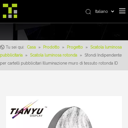
Italiano
Bahasa indonesia
Casa
العربية
日本語
Riguardo a noi
Pусский
Tu sei qui:
Casa
»
Prodotto
»
Progetto
»
Scatola luminosa
Prodotto
Nederlands
pubblicitaria
»
Scatola luminosa rotonda
»
Sfondi Indipendente
realizzazioni
Português
per cartelli pubblicitari Illuminazione muro di tessuto rotonda ID
Deutsch
Servizio
Français
vantaggi
Español
notizia
简体中文
English
Contattaci