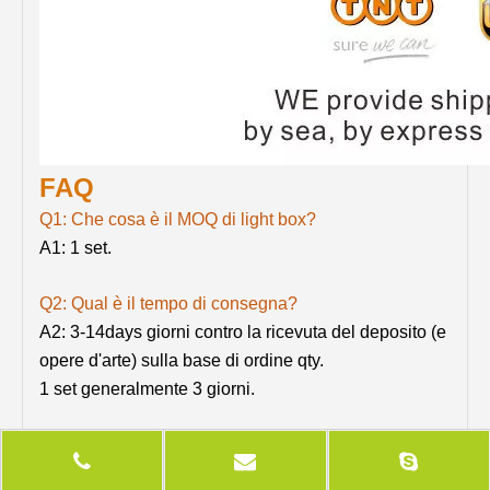
FAQ
Q1: Che cosa è il MOQ di light box?
A1: 1 set.
Q2: Qual è il tempo di consegna?
A2: 3-14days giorni contro la ricevuta del deposito (e
opere d'arte) sulla base di ordine qty.
1 set generalmente 3 giorni.
Q3: Quali sono i termini di pagamento?
A3: T / T, Western Union, PayPal, MoneyGram, L / C,