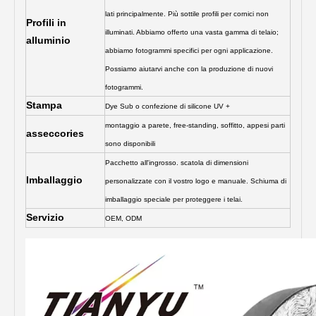
lati principalmente. Più sottile profili per cornici non
Profili in
illuminati. Abbiamo offerto una vasta gamma di telaio;
alluminio
abbiamo fotogrammi specifici per ogni applicazione.
Possiamo aiutarvi anche con la produzione di nuovi
fotogrammi.
Stampa
Dye Sub o confezione di silicone UV +
montaggio a parete, free-standing, soffitto, appesi parti
asseccories
sono disponibili
Pacchetto all'ingrosso. scatola di dimensioni
Imballaggio
personalizzate con il vostro logo e manuale. Schiuma di
imballaggio speciale per proteggere i telai.
Servizio
OEM, ODM