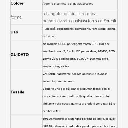
Colore
Argento o su misura di qualsiasi colore
rettangolo, quadrata, rotonda,
forma
personalizzato qualsiasi forma differenti.
Pubblicità, esposizione, promozione, fiera stand, stand,
Uso
mobili, ecc
cip marchio CREE per edgelit; marca EPISTAR per
retroilluminato. (3, 6 o 9 LED per modulo, 24VDC, 15W,
GUIDATO
18W o 27W ogni modulo, 50.000 ~ 100 mila ore di
tempo di lunga vita)
VARIABILI facilmente dal lato anteriore e lavabile.
tessuti importati tedesco.
Berger è uno dei più grandi produttori tessili; essi si
Tessile
concentrano innanzitutto sulla qualità. I tessuti che
abbiamo nella nostra gamma di prodotti sono tutti B1 e
certificato M1.
60/120 millimetri di profondità per singolo box luce lato;
80/140 millimetri di profondità per doppia scatola chiara