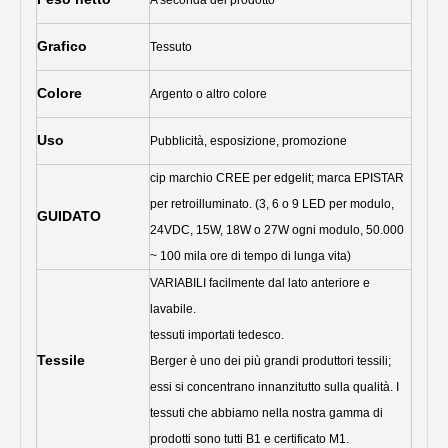
A seconda del prodotto
Grafico
Tessuto
Colore
Argento o altro colore
Uso
Pubblicità, esposizione, promozione
cip marchio CREE per edgelit; marca EPISTAR
per retroilluminato. (3, 6 o 9 LED per modulo,
GUIDATO
24VDC, 15W, 18W o 27W ogni modulo, 50.000
~ 100 mila ore di tempo di lunga vita)
VARIABILI facilmente dal lato anteriore e
lavabile.
tessuti importati tedesco.
Tessile
Berger è uno dei più grandi produttori tessili;
essi si concentrano innanzitutto sulla qualità. I
tessuti che abbiamo nella nostra gamma di
prodotti sono tutti B1 e certificato M1.