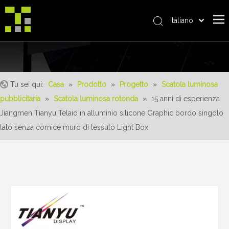
Italiano
Bahasa indonesia
Casa
العربية
日本語
Riguardo a noi
Pусский
Tu sei qui:
Casa
»
Prodotto
»
Progetto
»
Scatola luminosa
Prodotto
Nederlands
pubblicitaria
»
Scatola luminosa rotonda
»
15 anni di esperienza
realizzazioni
Português
Jiangmen Tianyu Telaio in alluminio silicone Graphic bordo singolo
Deutsch
Servizio
lato senza cornice muro di tessuto Light Box
Français
vantaggi
Español
notizia
简体中文
English
Contattaci