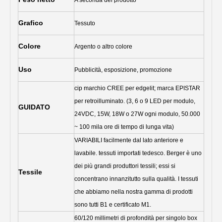
A seconda del prodotto
Grafico
Tessuto
Colore
Argento o altro colore
Uso
Pubblicità, esposizione, promozione
cip marchio CREE per edgelit; marca EPISTAR
per retroilluminato. (3, 6 o 9 LED per modulo,
GUIDATO
24VDC, 15W, 18W o 27W ogni modulo, 50.000
~ 100 mila ore di tempo di lunga vita)
VARIABILI facilmente dal lato anteriore e
lavabile. tessuti importati tedesco. Berger è uno
dei più grandi produttori tessili; essi si
Tessile
concentrano innanzitutto sulla qualità. I tessuti
che abbiamo nella nostra gamma di prodotti
sono tutti B1 e certificato M1.
60/120 millimetri di profondità per singolo box