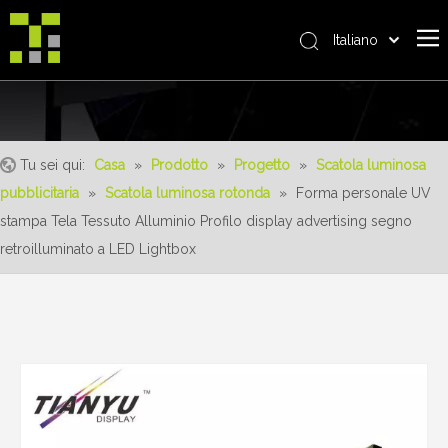
Italiano
Bahasa indonesia
Casa
العربية
日本語
Riguardo a noi
Pусский
Tu sei qui:
Casa
»
Prodotto
»
Progetto
»
Scatola luminosa
Prodotto
Nederlands
pubblicitaria
»
Scatola luminosa rotonda
»
Forma personale UV
realizzazioni
Português
stampa Tela Tessuto Alluminio Profilo display advertising segno
Deutsch
Servizio
retroilluminato a LED Lightbox
Français
vantaggi
Español
notizia
简体中文
English
Contattaci