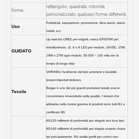
rettangolo, quadrata, rotonda,
forma
personalizzato qualsiasi forma differenti.
Pubblicità, esposizione, promozione, fiera stand, stand,
Uso
mobili, ecc
cip marchio CREE per edgelit; marca EPISTAR per
retroilluminato. (3, 6 o 9 LED per modulo, 24VDC, 15W,
GUIDATO
18W o 27W ogni modulo, 50.000 ~ 100 mila ore di
tempo di lunga vita)
VARIABILI facilmente dal lato anteriore e lavabile.
tessuti importati tedesco.
Berger è uno dei più grandi produttori tessili; essi si
Tessile
concentrano innanzitutto sulla qualità. I tessuti che
abbiamo nella nostra gamma di prodotti sono tutti B1 e
certificato M1.
60/120 millimetri di profondità per singolo box luce lato;
80/140 millimetri di profondità per doppia scatola chiara
lati principalmente. Più sottile profili per cornici non