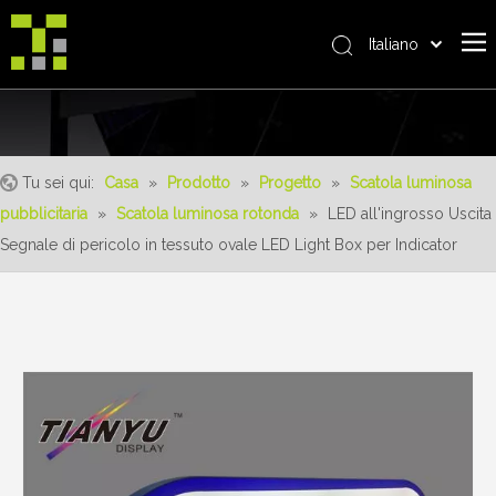
Italiano
Bahasa indonesia
Casa
العربية
日本語
Riguardo a noi
Pусский
Tu sei qui:
Casa
»
Prodotto
»
Progetto
»
Scatola luminosa
Prodotto
Nederlands
pubblicitaria
»
Scatola luminosa rotonda
»
LED all'ingrosso Uscita
realizzazioni
Português
Segnale di pericolo in tessuto ovale LED Light Box per Indicator
Deutsch
Servizio
Français
vantaggi
Español
notizia
简体中文
English
Contattaci