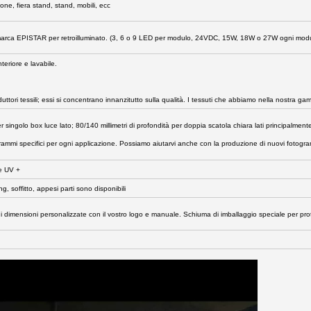
one, fiera stand, stand, mobili, ecc
marca EPISTAR per retroilluminato. (3, 6 o 9 LED per modulo, 24VDC, 15W, 18W o 27W ogni modulo
teriore e lavabile.
ttori tessili; essi si concentrano innanzitutto sulla qualità. I tessuti che abbiamo nella nostra gam
r singolo box luce lato; 80/140 millimetri di profondità per doppia scatola chiara lati principalmente.
ammi specifici per ogni applicazione. Possiamo aiutarvi anche con la produzione di nuovi fotogr
ne UV +
, soffitto, appesi parti sono disponibili
di dimensioni personalizzate con il vostro logo e manuale. Schiuma di imballaggio speciale per prot