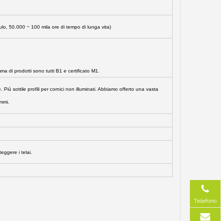
, 50.000 ~ 100 mila ore di tempo di lunga vita)
ma di prodotti sono tutti B1 e certificato M1.
 Più sottile profili per cornici non illuminati. Abbiamo offerto una vasta
ammi.
eggere i telai.
Telefono