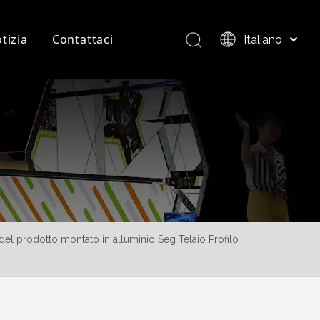
tizia
Contattaci
Italiano
Bahasa indonesia
العربية
FAQ
Panoramica del Prodotto
日本語
Pусский
Nederlands
Português
Deutsch
Français
Español
l prodotto montato in alluminio Seg Telaio Profilo
简体中文
English