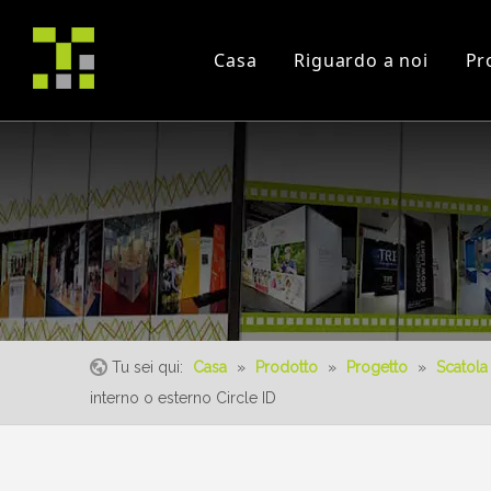
Casa
Riguardo a noi
Pr
Profilo Aziendale
Progetto
Commercio leale
certificati
Video di istruzioni
Evento
Tu sei qui:
Casa
»
Prodotto
»
Progetto
»
Scatola
interno o esterno Circle ID