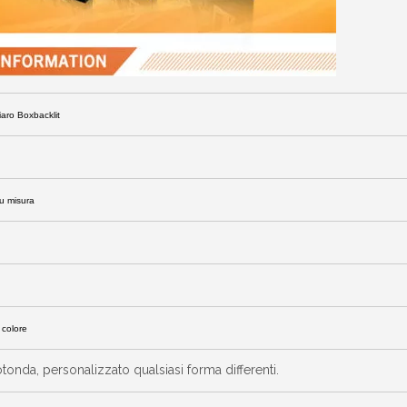
iaro Boxbacklit
u misura
 colore
otonda, personalizzato qualsiasi forma differenti.