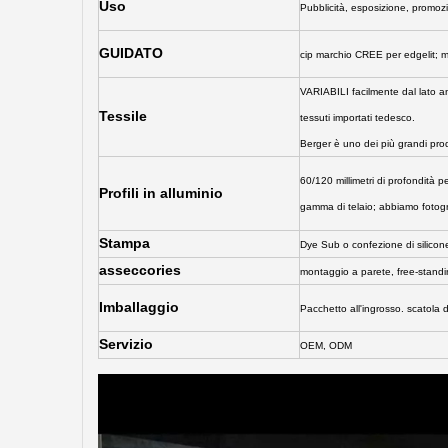
Uso
Pubblicità, esposizione, promozi
GUIDATO
cip marchio CREE per edgelit; 
VARIABILI facilmente dal lato an
Tessile
tessuti importati tedesco.
Berger è uno dei più grandi produ
60/120 millimetri di profondità pe
Profili in alluminio
gamma di telaio; abbiamo fotogr
Stampa
Dye Sub o confezione di silico
asseccories
montaggio a parete, free-standing
Imballaggio
Pacchetto all'ingrosso. scatola 
Servizio
OEM, ODM