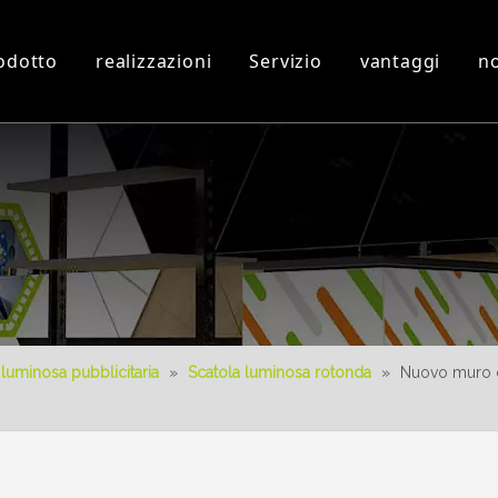
odotto
realizzazioni
Servizio
vantaggi
no
Laboratorio ed attrezzature
Video 3D
Nuovo prodotto
Scaricare
Progettazione 3D
 luminosa pubblicitaria
»
Scatola luminosa rotonda
»
Nuovo muro de