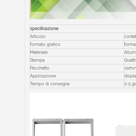
specificazione
Articolo
contat
formato grafico
format
Materiale
Allumi
Stampa
Quatt
Pacchetto
carton
Applicazione
displ
Tempo di consegna
2-5 gi