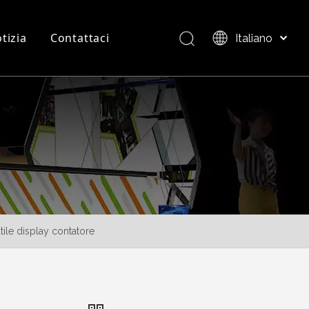
tizia
Contattaci
Italiano
Bahasa indonesia
العربية
FAQ
Panoramica del Prodotto
日本語
Pусский
Nederlands
Português
Deutsch
Français
Español
ile display contatore
简体中文
English