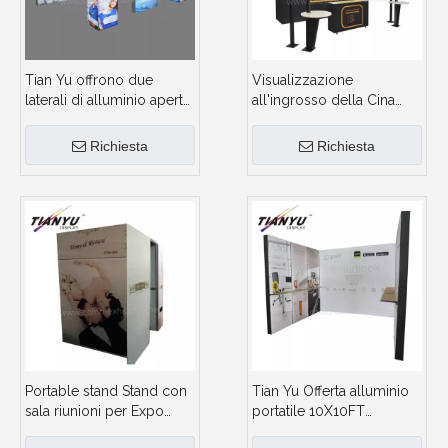
Tian Yu offrono due
Visualizzazione
laterali di alluminio aperta
all'ingrosso della Cina
Exhibition Booth per
fabbrica rotondo design
Mostra luci LED
in alluminio Exhibition
Richiesta
Richiesta
Booth
Portable stand Stand con
Tian Yu Offerta alluminio
sala riunioni per Expo
portatile 10X10FT
Exhibition
Exhibition Booth con un