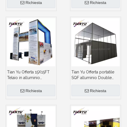
lato aperto
Richiesta
Richiesta
Tian Yu Offerta 15X15FT
Tian Yu Offerta portatile
Telaio in alluminio
SQF alluminio Double
riutilizzabile Exhibition
Deck Trade Show
Booth design
Exhibition Booth
Richiesta
Richiesta