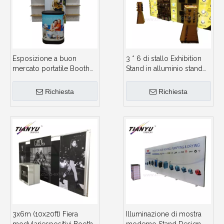
Esposizione a buon
3 * 6 di stallo Exhibition
mercato portatile Booth
Stand in alluminio stand
stand fiera mostra di
mobile display stallo Free
visualizzazione
Design
Richiesta
Richiesta
3x6m (10x20ft) Fiera
Illuminazione di mostra