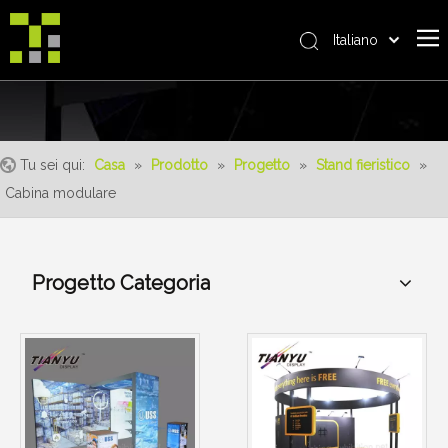
Italiano
Bahasa indonesia
Casa
العربية
日本語
Riguardo a noi
Pусский
Tu sei qui:
Casa
»
Prodotto
»
Progetto
»
Stand fieristico
»
Prodotto
Nederlands
Cabina modulare
realizzazioni
Português
Deutsch
Servizio
Français
Progetto Categoria
vantaggi
Español
notizia
简体中文
English
Contattaci