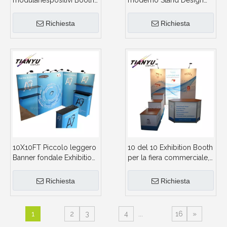
modulariespositivi Booth
moderno Stand Design
Stand fondale di
for Trade Show 10X10
visualizzazione
Richiesta
Richiesta
10X10FT Piccolo leggero
10 del 10 Exhibition Booth
Banner fondale Exhibition
per la fiera commerciale,
Booth Portable
libero di disegno 3D
Booth Exhibition Design
Richiesta
Richiesta
1
2
3
4
...
16
»