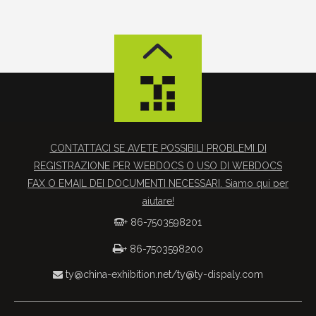
CONTATTACI SE AVETE POSSIBILI PROBLEMI DI
REGISTRAZIONE PER WEBDOCS O USO DI WEBDOCS
FAX O EMAIL DEI DOCUMENTI NECESSARI. Siamo qui per
aiutare!
+ 86-7503598201


+ 86-7503598200
ty@china-exhibition.net
/
ty@ty-dispaly.com
