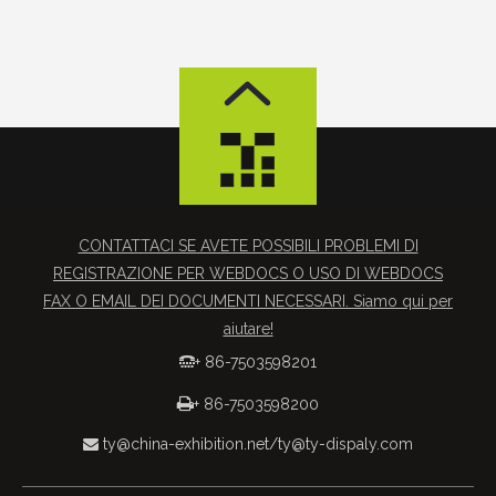
CONTATTACI SE AVETE POSSIBILI PROBLEMI DI
REGISTRAZIONE PER WEBDOCS O USO DI WEBDOCS
FAX O EMAIL DEI DOCUMENTI NECESSARI. Siamo qui per
aiutare!
+ 86-7503598201


+ 86-7503598200
ty@china-exhibition.net
/
ty@ty-dispaly.com
