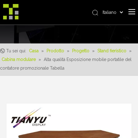
Italiano
Bahasa indonesia
Casa
العربية
日本語
Riguardo a noi
Pусский
Tu sei qui:
Casa
»
Prodotto
»
Progetto
»
Stand fieristico
»
Prodotto
Nederlands
Cabina modulare
»
Alta qualità Esposizione mobile portatile del
realizzazioni
Português
contatore promozionale Tabella
Deutsch
Servizio
Français
vantaggi
Español
notizia
简体中文
English
Contattaci