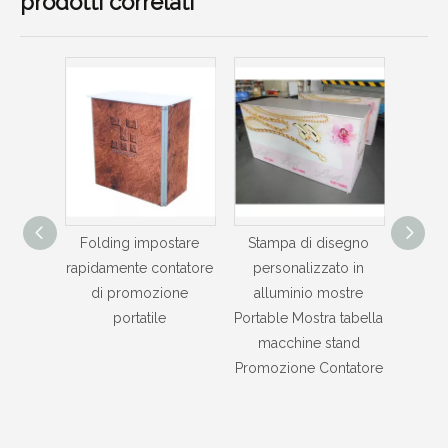
prodotti correlati
stare
Stampa di disegno
Alluminio vendite
Fold
ntatore
personalizzato in
portatile contatore di
rapida
one
alluminio mostre
promozione /
disp
Portable Mostra tabella
Promozione Contatore
macchine stand
Booth
Promozione Contatore