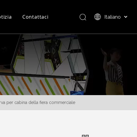
tizia
Contattaci
Italiano
Bahasa indonesia
العربية
FAQ
Panoramica del Prodotto
日本語
Pусский
Nederlands
Português
Deutsch
Français
Español
va per cabina della fiera commerciale
简体中文
English