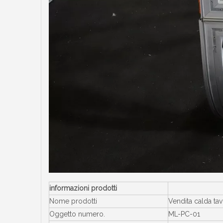
informazioni prodotti
Nome prodotti
Vendita calda ta
Oggetto numero.
ML-PC-01