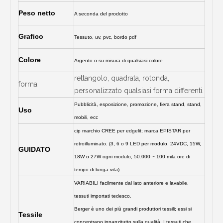
Peso netto
A seconda del prodotto
Grafico
Tessuto, uv, pvc, bordo pdf
Colore
Argento o su misura di qualsiasi colore
rettangolo, quadrata, rotonda,
forma
personalizzato qualsiasi forma differenti.
Pubblicità, esposizione, promozione, fiera stand, stand,
Uso
mobili, ecc
cip marchio CREE per edgelit; marca EPISTAR per
retroilluminato. (3, 6 o 9 LED per modulo, 24VDC, 15W,
GUIDATO
18W o 27W ogni modulo, 50.000 ~ 100 mila ore di
tempo di lunga vita)
VARIABILI facilmente dal lato anteriore e lavabile.
tessuti importati tedesco.
Berger è uno dei più grandi produttori tessili; essi si
Tessile
concentrano innanzitutto sulla qualità. I tessuti che