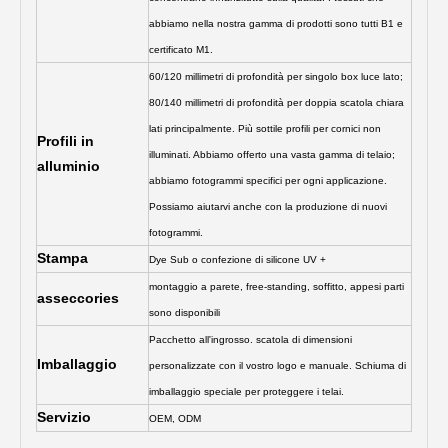
abbiamo nella nostra gamma di prodotti sono tutti B1 e
certificato M1.
60/120 millimetri di profondità per singolo box luce lato;
80/140 millimetri di profondità per doppia scatola chiara
lati principalmente. Più sottile profili per cornici non
Profili in
illuminati. Abbiamo offerto una vasta gamma di telaio;
alluminio
abbiamo fotogrammi specifici per ogni applicazione.
Possiamo aiutarvi anche con la produzione di nuovi
fotogrammi.
Stampa
Dye Sub o confezione di silicone UV +
montaggio a parete, free-standing, soffitto, appesi parti
asseccories
sono disponibili
Pacchetto all'ingrosso. scatola di dimensioni
Imballaggio
personalizzate con il vostro logo e manuale. Schiuma di
imballaggio speciale per proteggere i telai.
Servizio
OEM, ODM