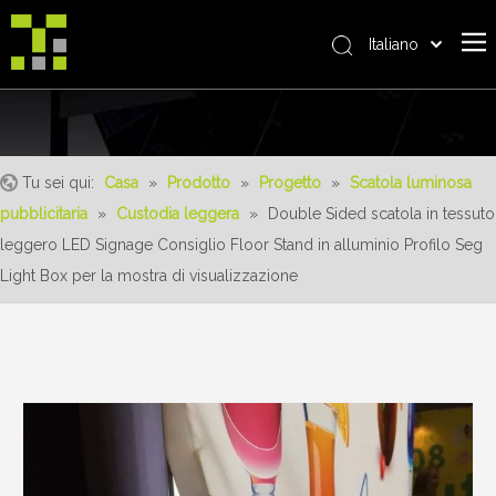
Italiano
Bahasa indonesia
Casa
العربية
日本語
Riguardo a noi
Pусский
Tu sei qui:
Casa
»
Prodotto
»
Progetto
»
Scatola luminosa
Prodotto
Nederlands
pubblicitaria
»
Custodia leggera
»
Double Sided scatola in tessuto
realizzazioni
Português
leggero LED Signage Consiglio Floor Stand in alluminio Profilo Seg
Deutsch
Servizio
Light Box per la mostra di visualizzazione
Français
vantaggi
Español
notizia
简体中文
English
Contattaci