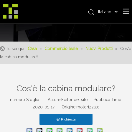
Italiano
Bahasa indonesia
العربية
日本語
Pусский
Tu sei qui:
Casa
»
Commercio leale
»
Nuovi Prodotti
»
Cos'è
Nederlands
la cabina modulare?
Português
Deutsch
Français
Cos'è la cabina modulare?
Español
简体中文
numero Sfoglia:
1
Autore:Editor del sito Pubblica Time:
English
2020-01-17 Origine:
motorizzato
Richiesta