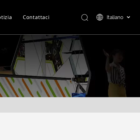
tizia
Contattaci
Italiano
Bahasa indonesia
العربية
FAQ
Panoramica del Prodotto
日本語
Pусский
Nederlands
Português
Deutsch
Français
Español
简体中文
English