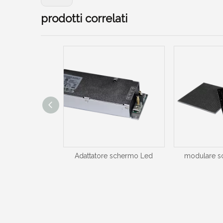
prodotti correlati
re schermo a led
Adattatore schermo Led
modulare s