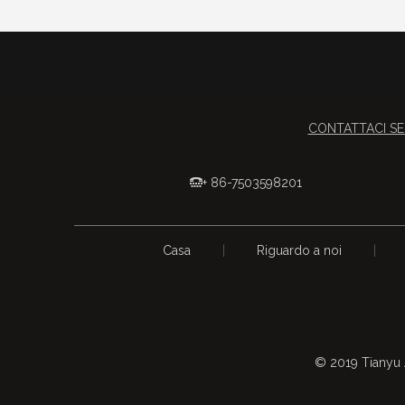
CONTATTACI SE
+ 86-7503598201

Casa
|
Riguardo a noi
|
© 2019 Tianyu Arr