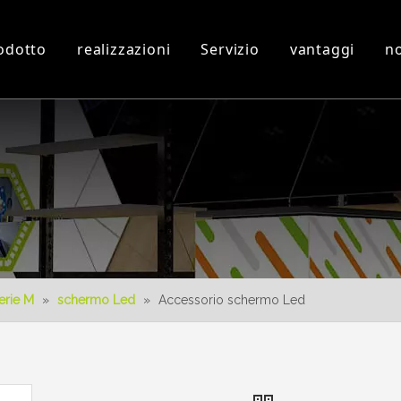
odotto
realizzazioni
Servizio
vantaggi
no
Laboratorio ed attrezzature
Video 3D
Nuovo prodotto
Scaricare
Progettazione 3D
erie M
»
schermo Led
»
Accessorio schermo Led