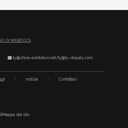
USO DI WEBDOCS
ty@china-exhibition.net
/
ty@ty-dispaly.com

ggi
|
notizia
|
Contattaci
ti
Mappa del sito