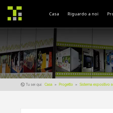
Casa
Riguardo a noi
Pr
Profilo Aziendale
Progetto
Commercio leale
certificati
Video di istruzioni
Evento
Tu sei qui:
Casa
»
Progetto
»
Sistema espositivo s