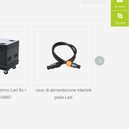
E-mail
Skype
hermo Led 8x +
cavo di alimentazione interlink
cavo di alimenta
 VANO
pelle Led
scherm